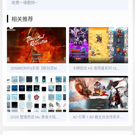
收费一律删除~
相关推荐
3DMMORPG手游【新剑灵MMORPG革命八职业完整版】最新整理Win半手工服务端+OBB解包工具+GM授权后台+安卓苹果双端+详细搭建教程+视频教程
卡牌回合 H5 奥特曼系列 OL｜新版一键镜像端 + Linux 手工服务端 + 解密工具 + CDK 授权后台 + 搭建教程【站长亲测】
2026 整理奇迹 Mu 勇者大陆全套源码 前后端完整手游二开原生源码合集
XO 引擎 1.80 霸主合击传奇手游安卓苹果电脑三端互通复古传奇单机全套资源