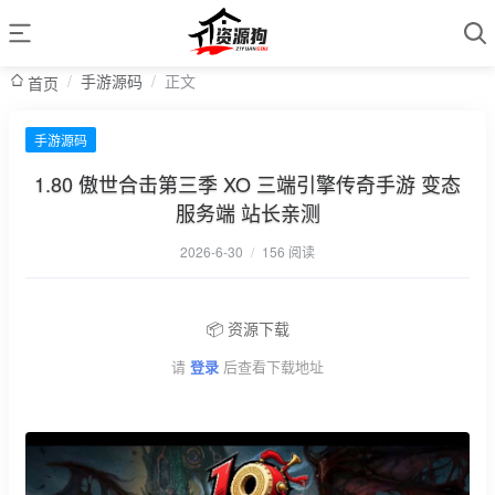
/
手游源码
/
正文
首页
手游源码
1.80 傲世合击第三季 XO 三端引擎传奇手游 变态
服务端 站长亲测
2026-6-30
/
156 阅读
📦 资源下载
请
登录
后查看下载地址